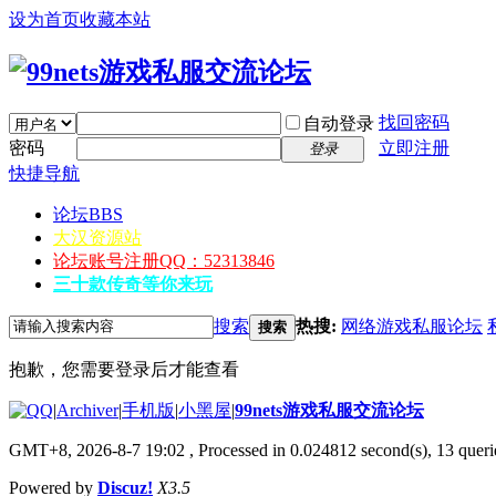
设为首页
收藏本站
找回密码
自动登录
密码
立即注册
登录
快捷导航
论坛
BBS
大汉资源站
论坛账号注册QQ：52313846
三十款传奇等你来玩
搜索
热搜:
网络游戏私服论坛
搜索
抱歉，您需要登录后才能查看
|
Archiver
|
手机版
|
小黑屋
|
99nets游戏私服交流论坛
GMT+8, 2026-8-7 19:02
, Processed in 0.024812 second(s), 13 querie
Powered by
Discuz!
X3.5